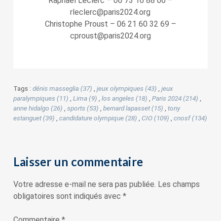
Raphaël Leclerc – 06 73 16 88 06 –
rleclerc@paris2024.org
Christophe Proust – 06 21 60 32 69 –
cproust@paris2024.org
Tags :
dénis masseglia (37)
,
jeux olympiques (43)
,
jeux
paralympiques (11)
,
Lima (9)
,
los angeles (18)
,
Paris 2024 (214)
,
anne hidalgo (26)
,
sports (53)
,
bernard lapasset (15)
,
tony
estanguet (39)
,
candidature olympique (28)
,
CIO (109)
,
cnosf (134)
Laisser un commentaire
Votre adresse e-mail ne sera pas publiée.
Les champs
obligatoires sont indiqués avec
*
Commentaire
*