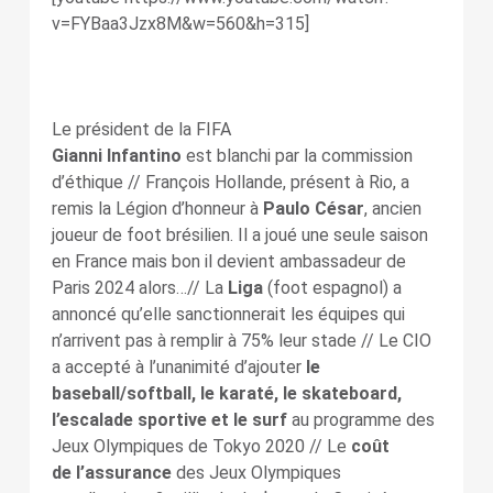
v=FYBaa3Jzx8M&w=560&h=315]
Le président de la FIFA
Gianni Infantino
est blanchi par la commission
d’éthique // François Hollande, présent à Rio, a
remis la Légion d’honneur à
Paulo César
, ancien
joueur de foot brésilien. Il a joué une seule saison
en France mais bon il devient ambassadeur de
Paris 2024 alors…// La
Liga
(foot espagnol) a
annoncé qu’elle sanctionnerait les équipes qui
n’arrivent pas à remplir à 75% leur stade // Le CIO
a accepté à l’unanimité d’ajouter
le
baseball/softball, le karaté, le skateboard,
l’escalade sportive et le surf
au programme des
Jeux Olympiques de Tokyo 2020 // Le
coût
de l’assurance
des Jeux Olympiques