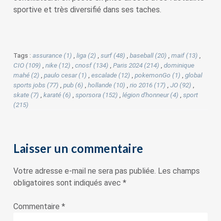
sportive et très diversifié dans ses taches.
Tags :
assurance (1)
,
liga (2)
,
surf (48)
,
baseball (20)
,
maif (13)
,
CIO (109)
,
nike (12)
,
cnosf (134)
,
Paris 2024 (214)
,
dominique
mahé (2)
,
paulo cesar (1)
,
escalade (12)
,
pokemonGo (1)
,
global
sports jobs (77)
,
pub (6)
,
hollande (10)
,
rio 2016 (17)
,
JO (92)
,
skate (7)
,
karaté (6)
,
sporsora (152)
,
légion d'honneur (4)
,
sport
(215)
Laisser un commentaire
Votre adresse e-mail ne sera pas publiée.
Les champs
obligatoires sont indiqués avec
*
Commentaire
*