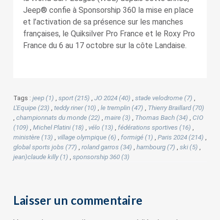
Jeep® confie à Sponsorship 360 la mise en place
et l’activation de sa présence sur les manches
françaises, le Quiksilver Pro France et le Roxy Pro
France du 6 au 17 octobre sur la côte Landaise.
Tags :
jeep (1)
,
sport (215)
,
JO 2024 (40)
,
stade velodrome (7)
,
L'Equipe (23)
,
teddy riner (10)
,
le tremplin (47)
,
Thierry Braillard (70)
,
championnats du monde (22)
,
maire (3)
,
Thomas Bach (34)
,
CIO
(109)
,
Michel Platini (18)
,
vélo (13)
,
fédérations sportives (16)
,
ministère (13)
,
village olympique (6)
,
formigé (1)
,
Paris 2024 (214)
,
global sports jobs (77)
,
roland garros (34)
,
hambourg (7)
,
ski (5)
,
jean)claude killy (1)
,
sponsorship 360 (3)
Laisser un commentaire