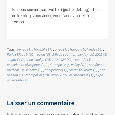
En nous suivant sur twitter (@olbia_leblog) et sur
notre blog, vous aussi, vous l’auriez su, et à
temps…
Tags :
oeneo (1)
,
football (31)
,
oneo (1)
,
francois hollande (10)
,
Paris (37)
,
JO (92)
,
pékin (8)
,
24h du sport féminin (1)
,
JO 2022 (5)
,
rugby (44)
,
anne hidalgo (26)
,
JO 2024 (40)
,
sport (215)
,
candidature olympique (28)
,
L'Equipe (23)
,
volley (13)
,
certificat
medical (3)
,
le havre (8)
,
charpentier (1)
,
Martin fourcade (9)
,
eric
besson (1)
,
montpellier (13)
,
expo 2025 (4)
,
moriniere (1)
,
expo
universelle (2)
Laisser un commentaire
Votre adresse e-mail ne sera pas publiée.
Les champs