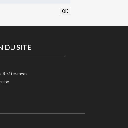
OK
N DU SITE
s & références
quipe
t