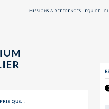
MISSIONS & RÉFÉRENCES
ÉQUIPE
B
DIUM
LIER
R
PPRIS QUE…