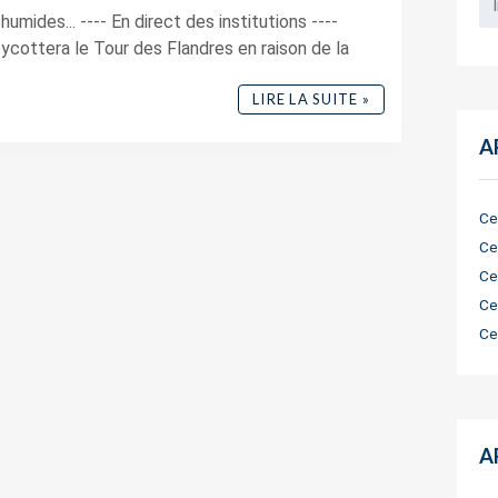
umides... ---- En direct des institutions ----
oycottera le Tour des Flandres en raison de la
LIRE LA SUITE »
A
Ce
Ce
Ce
Ce
Ce
A