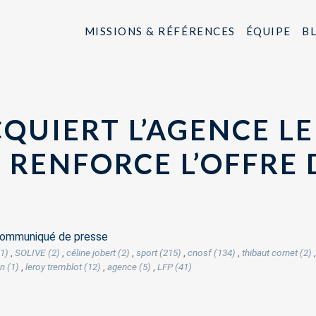
MISSIONS & RÉFÉRENCES
ÉQUIPE
B
QUIERT L’AGENCE L
 RENFORCE L’OFFRE 
ommuniqué de presse
1)
,
SOLIVE (2)
,
céline jobert (2)
,
sport (215)
,
cnosf (134)
,
thibaut cornet (2)
n (1)
,
leroy tremblot (12)
,
agence (5)
,
LFP (41)