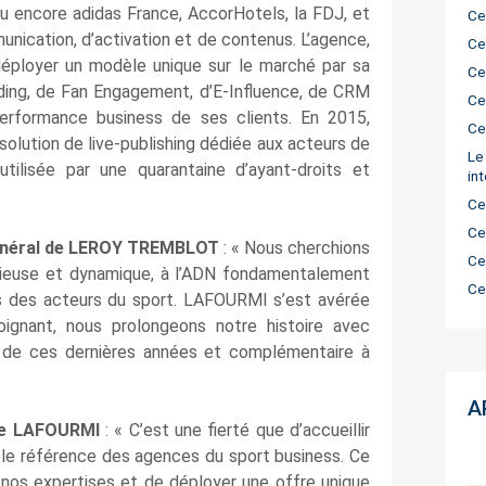
ou encore adidas France, AccorHotels, la FDJ, et
Ce
nication, d’activation et de contenus. L’agence,
Ce
déployer un modèle unique sur le marché par sa
Ce
nding, de Fan Engagement, d’E‑Influence, de CRM
Ce
erformance business de ses clients. En 2015,
Ce
lution de live-publishing dédiée aux acteurs de
Le
tilisée par une quarantaine d’ayant‑droits et
in
Ce
Ce
général de LEROY TREMBLOT
: « Nous cherchions
Ce
tieuse et dynamique, à l’ADN fondamentalement
Ce
ns des acteurs du sport. LAFOURMI s’est avérée
oignant, nous prolongeons notre histoire avec
 de ces dernières années et complémentaire à
A
 de LAFOURMI
: « C’est une fierté que d’accueillir
ble référence des agences du sport business. Ce
nos expertises et de déployer une offre unique