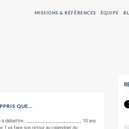
MISSIONS & RÉFÉRENCES
ÉQUIPE
B
R
APPRIS QUE…
! ) à débattre... _____________________ 10 ans
e 1 va faire son retour au calendrier du