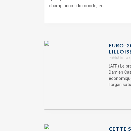
championnat du monde, en...
EURO-2
LILLOIS
Publié le 14
(AFP) Le pr
Damien Cast
économiques
l'organisatio
CETTE S