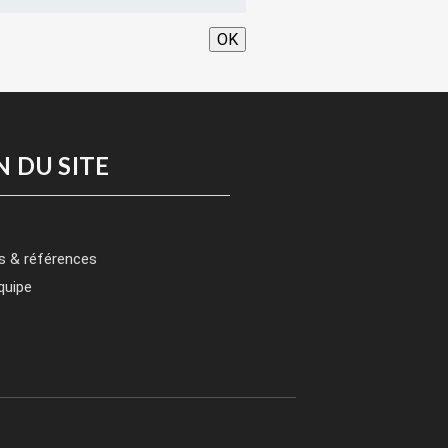
OK
N DU SITE
s & références
quipe
t