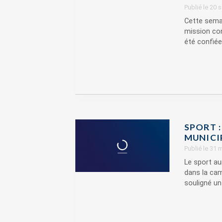
Publié le 20
Cette semai
mission con
été confiée
SPORT :
MUNICI
Publié le 31
Le sport aur
dans la cam
souligné un