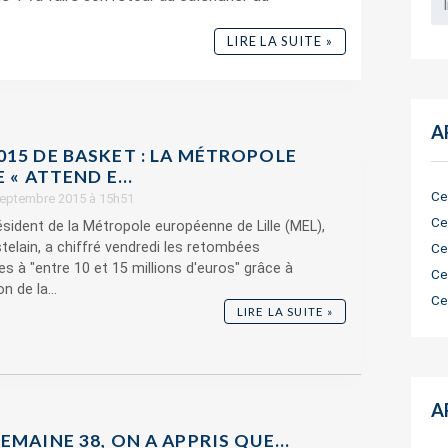
LIRE LA SUITE »
A
015 DE BASKET : LA MÉTROPOLE
E « ATTEND E...
Ce
 septembre 2015 à 15h51
Ce
ésident de la Métropole européenne de Lille (MEL),
elain, a chiffré vendredi les retombées
Ce
 à "entre 10 et 15 millions d'euros" grâce à
Ce
n de la...
Ce
LIRE LA SUITE »
A
EMAINE 38, ON A APPRIS QUE…