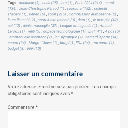
Tags :
occitanie (9)
,
cnds (25)
,
ibm (1)
,
Paris 2024 (214)
,
cnosf
(134)
,
Jean-Christophe Péraud (1)
,
sporsora (152)
,
collectif
shapers (1)
,
kénéo (6)
,
sport (215)
,
Commission européenne (2)
,
laura flessel (17)
,
sport & citoyenneté (3)
,
data (1)
,
le tremplin (47)
,
uci (12)
,
dénis masseglia (37)
,
League of Legends (1)
,
Arnaud
Leroux (1)
,
velib (3)
,
dopage technologique (1)
,
LFP (41)
,
Asics (5)
,
emmanuelle assmann (7)
,
loi Olympique (1)
,
bernard laporte (14)
,
esport (24)
,
Margot Chave (1)
,
borg (1)
,
FDJ (34)
,
mc enroe (1)
,
budget (8)
,
FFR (10)
Laisser un commentaire
Votre adresse e-mail ne sera pas publiée.
Les champs
obligatoires sont indiqués avec
*
Commentaire
*