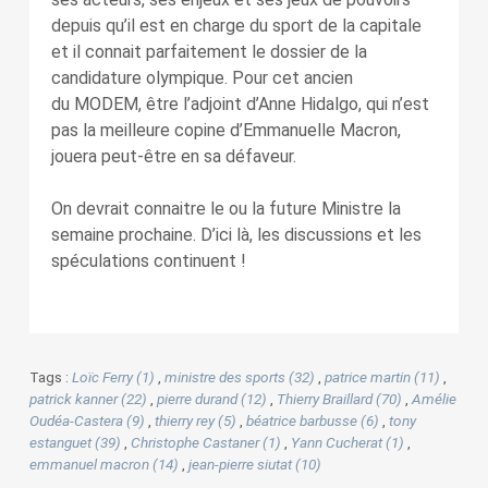
depuis qu’il est en charge du sport de la capitale
et il connait parfaitement le dossier de la
candidature olympique. Pour cet ancien
du MODEM, être l’adjoint d’Anne Hidalgo, qui n’est
pas la meilleure copine d’Emmanuelle Macron,
jouera peut-être en sa défaveur.
On devrait connaitre le ou la future Ministre la
semaine prochaine. D’ici là, les discussions et les
spéculations continuent !
Tags :
Loïc Ferry (1)
,
ministre des sports (32)
,
patrice martin (11)
,
patrick kanner (22)
,
pierre durand (12)
,
Thierry Braillard (70)
,
Amélie
Oudéa-Castera (9)
,
thierry rey (5)
,
béatrice barbusse (6)
,
tony
estanguet (39)
,
Christophe Castaner (1)
,
Yann Cucherat (1)
,
emmanuel macron (14)
,
jean-pierre siutat (10)